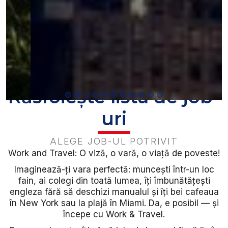
Răsfoiește lista de job-
uri
ALEGE JOB-UL POTRIVIT
Work and Travel: O viză, o vară, o viață de poveste!
Imaginează-ți vara perfectă: muncești într-un loc
fain, ai colegi din toată lumea, îți îmbunătățești
engleza fără să deschizi manualul și îți bei cafeaua
în New York sau la plajă în Miami. Da, e posibil — și
începe cu Work & Travel.