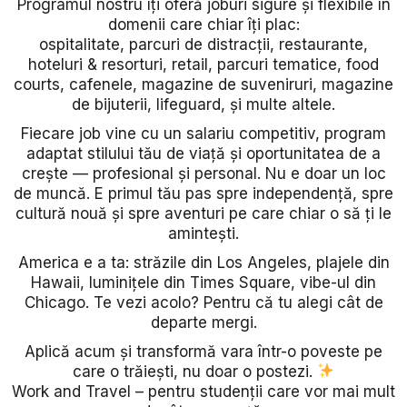
Programul nostru îți oferă joburi sigure și flexibile în
domenii care chiar îți plac:
ospitalitate, parcuri de distracții, restaurante,
hoteluri & resorturi, retail, parcuri tematice, food
courts, cafenele, magazine de suveniruri, magazine
de bijuterii, lifeguard, și multe altele.
Fiecare job vine cu un salariu competitiv, program
adaptat stilului tău de viață și oportunitatea de a
crește — profesional și personal. Nu e doar un loc
de muncă. E primul tău pas spre independență, spre
cultură nouă și spre aventuri pe care chiar o să ți le
amintești.
America e a ta: străzile din Los Angeles, plajele din
Hawaii, luminițele din Times Square, vibe-ul din
Chicago. Te vezi acolo? Pentru că tu alegi cât de
departe mergi.
Aplică acum și transformă vara într-o poveste pe
care o trăiești, nu doar o postezi.
Work and Travel – pentru studenții care vor mai mult