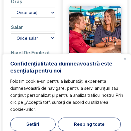
Oraș
Salar
Nivel De Engleză
Busser
Nu cere engleză
Confidențialitatea dumneavoastră este
Basic
esențială pentru noi
Angajator:
Sharky's
Intermediate
Beachfront Restaurant
Folosim cookie-uri pentru a îmbunătăți experiența
Advanced
Stat:
Florida
Native
dumneavoastră de navigare, pentru a servi anunțuri sau
Salar:
12$/h + tips
conținut personalizat și pentru a analiza traficul nostru. Prin
Gen Acceptat
clic pe „Acceptă tot”, sunteți de acord cu utilizarea
cookie-urilor.
Băieți
Fete
Fete și băieți
Setări
Resping toate
1