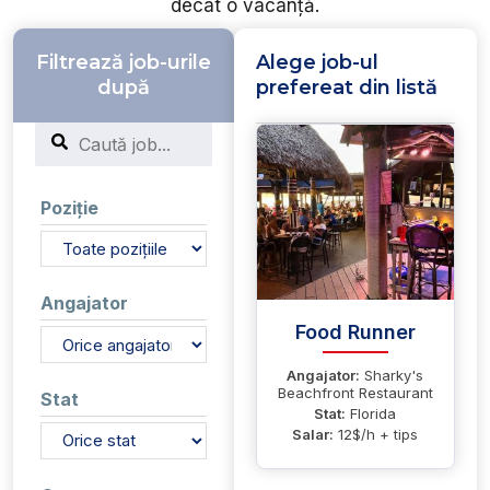
decât o vacanță.
Filtrează job-urile
Alege job-ul
după
prefereat din listă
Search
Poziție
Angajator
Food Runner
Angajator:
Sharky's
Beachfront Restaurant
Stat
Stat:
Florida
Salar:
12$/h + tips