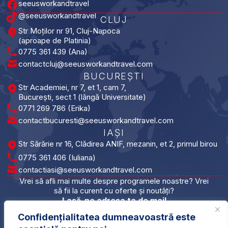
seeusworkandtravel
@seeusworkandtravel
CLUJ
Str Moților nr 91, Cluj-Napoca
(aproape de Platinia)
0775 361 439 (Ana)
contactcluj@seeusworkandtravel.com
BUCUREȘTI​
Str Academiei, nr 7, et 1, cam 7,
București, sect 1 (lângă Universitate)
0771 269 786 (Erika)
contactbucuresti@seeusworkandtravel.com
IAȘI​
Str Sărărie nr 16, Clădirea ANIF, mezanin, et 2, primul birou
0775 361 406 (Iuliana)
contactiasi@seeusworkandtravel.com
Vrei să afli mai multe despre programele noastre? Vrei
să fii la curent cu oferte și noutăți?
Lasă-ne adresa ta de mail
Confidențialitatea dumneavoastră este