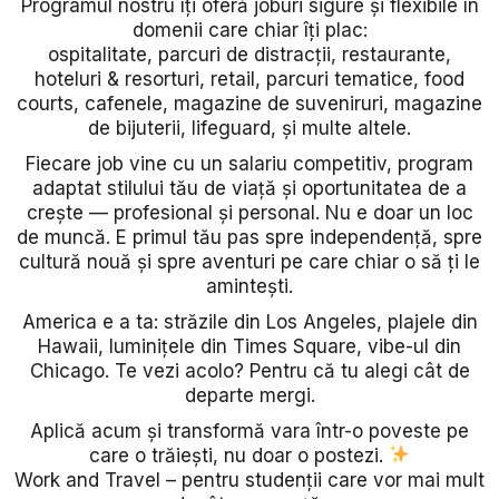
Programul nostru îți oferă joburi sigure și flexibile în
domenii care chiar îți plac:
ospitalitate, parcuri de distracții, restaurante,
hoteluri & resorturi, retail, parcuri tematice, food
courts, cafenele, magazine de suveniruri, magazine
de bijuterii, lifeguard, și multe altele.
Fiecare job vine cu un salariu competitiv, program
adaptat stilului tău de viață și oportunitatea de a
crește — profesional și personal. Nu e doar un loc
de muncă. E primul tău pas spre independență, spre
cultură nouă și spre aventuri pe care chiar o să ți le
amintești.
America e a ta: străzile din Los Angeles, plajele din
Hawaii, luminițele din Times Square, vibe-ul din
Chicago. Te vezi acolo? Pentru că tu alegi cât de
departe mergi.
Aplică acum și transformă vara într-o poveste pe
care o trăiești, nu doar o postezi.
Work and Travel – pentru studenții care vor mai mult