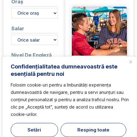
Oraș
Salar
Nivel De Engleză
Busser
Nu cere engleză
Confidențialitatea dumneavoastră este
Basic
esențială pentru noi
Angajator:
Sharky's
Intermediate
Beachfront Restaurant
Folosim cookie-uri pentru a îmbunătăți experiența
Advanced
Stat:
Florida
Native
dumneavoastră de navigare, pentru a servi anunțuri sau
Salar:
12$/h + tips
conținut personalizat și pentru a analiza traficul nostru. Prin
Gen Acceptat
clic pe „Acceptă tot”, sunteți de acord cu utilizarea
cookie-urilor.
Băieți
Fete
Fete și băieți
Setări
Resping toate
1