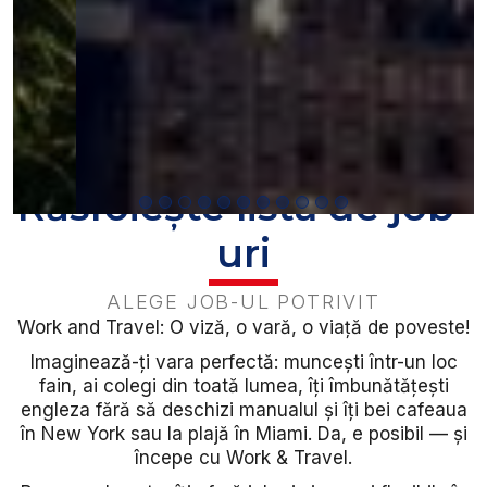
Răsfoiește lista de job-
uri
ALEGE JOB-UL POTRIVIT
Work and Travel: O viză, o vară, o viață de poveste!
Imaginează-ți vara perfectă: muncești într-un loc
fain, ai colegi din toată lumea, îți îmbunătățești
engleza fără să deschizi manualul și îți bei cafeaua
în New York sau la plajă în Miami. Da, e posibil — și
începe cu Work & Travel.