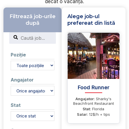
decât o vacanță.
Filtrează job-urile
Alege job-ul
după
prefereat din listă
Search
Poziție
Angajator
Food Runner
Angajator:
Sharky's
Beachfront Restaurant
Stat
Stat:
Florida
Salar:
12$/h + tips