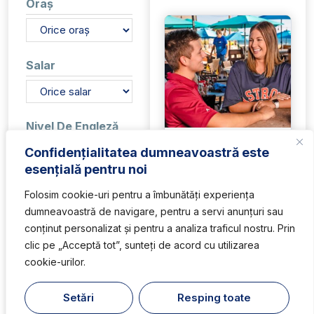
Oraș
Salar
Nivel De Engleză
Busser
Nu cere engleză
Confidențialitatea dumneavoastră este
Basic
esențială pentru noi
Angajator:
Sharky's
Intermediate
Beachfront Restaurant
Folosim cookie-uri pentru a îmbunătăți experiența
Advanced
Stat:
Florida
Native
dumneavoastră de navigare, pentru a servi anunțuri sau
Salar:
12$/h + tips
conținut personalizat și pentru a analiza traficul nostru. Prin
Gen Acceptat
clic pe „Acceptă tot”, sunteți de acord cu utilizarea
cookie-urilor.
Băieți
Fete
Fete și băieți
Setări
Resping toate
1