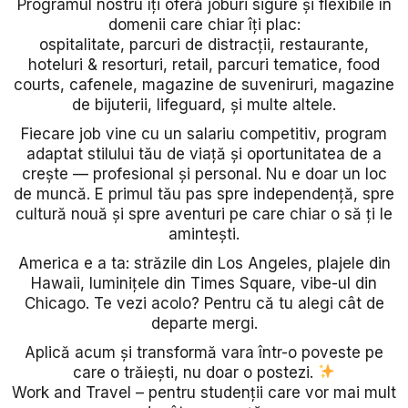
Programul nostru îți oferă joburi sigure și flexibile în
domenii care chiar îți plac:
ospitalitate, parcuri de distracții, restaurante,
hoteluri & resorturi, retail, parcuri tematice, food
courts, cafenele, magazine de suveniruri, magazine
de bijuterii, lifeguard, și multe altele.
Fiecare job vine cu un salariu competitiv, program
adaptat stilului tău de viață și oportunitatea de a
crește — profesional și personal. Nu e doar un loc
de muncă. E primul tău pas spre independență, spre
cultură nouă și spre aventuri pe care chiar o să ți le
amintești.
America e a ta: străzile din Los Angeles, plajele din
Hawaii, luminițele din Times Square, vibe-ul din
Chicago. Te vezi acolo? Pentru că tu alegi cât de
departe mergi.
Aplică acum și transformă vara într-o poveste pe
care o trăiești, nu doar o postezi.
Work and Travel – pentru studenții care vor mai mult