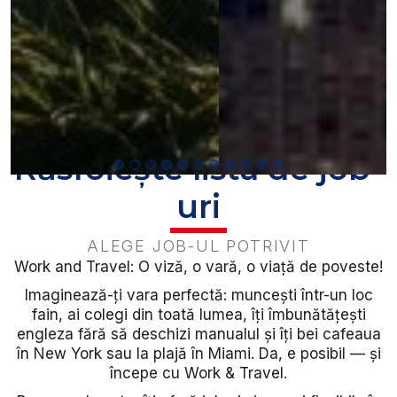
Răsfoiește lista de job-
uri
ALEGE JOB-UL POTRIVIT
Work and Travel: O viză, o vară, o viață de poveste!
Imaginează-ți vara perfectă: muncești într-un loc
fain, ai colegi din toată lumea, îți îmbunătățești
engleza fără să deschizi manualul și îți bei cafeaua
în New York sau la plajă în Miami. Da, e posibil — și
începe cu Work & Travel.