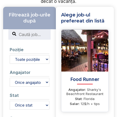
decât o vacanță.
Filtrează job-urile
Alege job-ul
după
prefereat din listă
Search
Poziție
Angajator
Food Runner
Angajator:
Sharky's
Beachfront Restaurant
Stat
Stat:
Florida
Salar:
12$/h + tips