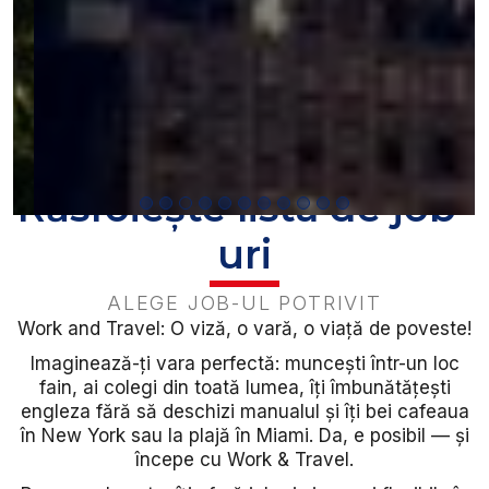
Răsfoiește lista de job-
uri
ALEGE JOB-UL POTRIVIT
Work and Travel: O viză, o vară, o viață de poveste!
Imaginează-ți vara perfectă: muncești într-un loc
fain, ai colegi din toată lumea, îți îmbunătățești
engleza fără să deschizi manualul și îți bei cafeaua
în New York sau la plajă în Miami. Da, e posibil — și
începe cu Work & Travel.