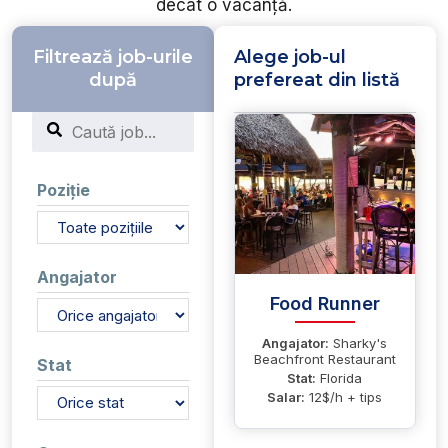
decât o vacanță.
Filtrează job-urile
Alege job-ul
după
prefereat din listă
Search
Poziție
Angajator
Food Runner
Angajator:
Sharky's
Beachfront Restaurant
Stat
Stat:
Florida
Salar:
12$/h + tips