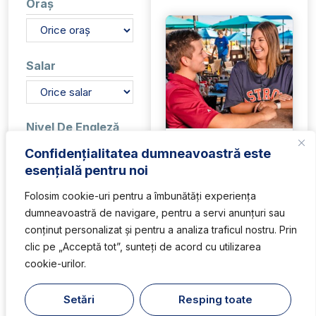
Oraș
Salar
Nivel De Engleză
Busser
Nu cere engleză
Confidențialitatea dumneavoastră este
Basic
esențială pentru noi
Angajator:
Sharky's
Intermediate
Beachfront Restaurant
Folosim cookie-uri pentru a îmbunătăți experiența
Advanced
Stat:
Florida
Native
dumneavoastră de navigare, pentru a servi anunțuri sau
Salar:
12$/h + tips
conținut personalizat și pentru a analiza traficul nostru. Prin
Gen Acceptat
clic pe „Acceptă tot”, sunteți de acord cu utilizarea
cookie-urilor.
Băieți
Fete
Fete și băieți
Setări
Resping toate
1