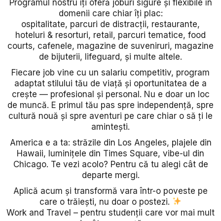
Programul nostru îți oferă joburi sigure și flexibile în
domenii care chiar îți plac:
ospitalitate, parcuri de distracții, restaurante,
hoteluri & resorturi, retail, parcuri tematice, food
courts, cafenele, magazine de suveniruri, magazine
de bijuterii, lifeguard, și multe altele.
Fiecare job vine cu un salariu competitiv, program
adaptat stilului tău de viață și oportunitatea de a
crește — profesional și personal. Nu e doar un loc
de muncă. E primul tău pas spre independență, spre
cultură nouă și spre aventuri pe care chiar o să ți le
amintești.
America e a ta: străzile din Los Angeles, plajele din
Hawaii, luminițele din Times Square, vibe-ul din
Chicago. Te vezi acolo? Pentru că tu alegi cât de
departe mergi.
Aplică acum și transformă vara într-o poveste pe
care o trăiești, nu doar o postezi.
Work and Travel – pentru studenții care vor mai mult