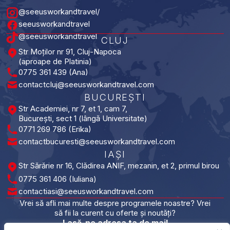
@seeusworkandtravel/
seeusworkandtravel
@seeusworkandtravel
CLUJ
Str Moților nr 91, Cluj-Napoca
(aproape de Platinia)
0775 361 439 (Ana)
contactcluj@seeusworkandtravel.com
BUCUREȘTI​
Str Academiei, nr 7, et 1, cam 7,
București, sect 1 (lângă Universitate)
0771 269 786 (Erika)
contactbucuresti@seeusworkandtravel.com
IAȘI​
Str Sărărie nr 16, Clădirea ANIF, mezanin, et 2, primul birou
0775 361 406 (Iuliana)
contactiasi@seeusworkandtravel.com
Vrei să afli mai multe despre programele noastre? Vrei
să fii la curent cu oferte și noutăți?
Lasă-ne adresa ta de mail