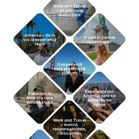
Work and Travel
– un pas spre
maturizare
America – de la
O vară în care te
vis la experiență
redescoperi
reală
O experiență
care te schimbă
profund
Experiența din
Patru luni în
America care se
America care
simte, nu se
schimbă totul
spune
Work and Travel
– muncă,
responsabilitate,
disciplină