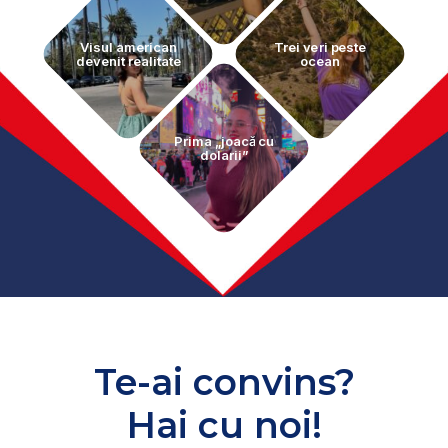
Visul american
Trei veri peste
devenit realitate
ocean
Prima „joacă cu
dolarii”
Te-ai convins?
Hai cu noi!