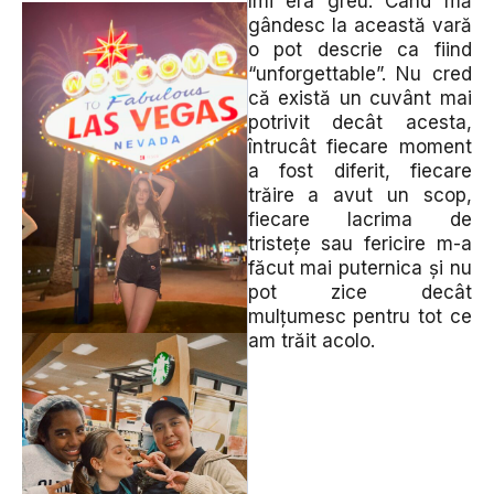
îmi era greu. Când mă
gândesc la această vară
o pot descrie ca fiind
“unforgettable”. Nu cred
că există un cuvânt mai
potrivit decât acesta,
întrucât fiecare moment
a fost diferit, fiecare
trăire a avut un scop,
fiecare lacrima de
tristețe sau fericire m-a
făcut mai puternica și nu
pot zice decât
mulțumesc pentru tot ce
am trăit acolo.