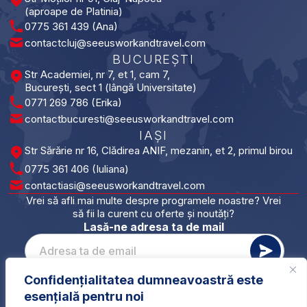
(aproape de Platinia)
0775 361 439 (Ana)
contactcluj@seeusworkandtravel.com
BUCUREȘTI​
Str Academiei, nr 7, et 1, cam 7,
București, sect 1 (lângă Universitate)
0771 269 786 (Erika)
contactbucuresti@seeusworkandtravel.com
IAȘI​
Str Sărărie nr 16, Clădirea ANIF, mezanin, et 2, primul birou
0775 361 406 (Iuliana)
contactiasi@seeusworkandtravel.com
Vrei să afli mai multe despre programele noastre? Vrei
să fii la curent cu oferte și noutăți?
Lasă-ne adresa ta de mail
Confidențialitatea dumneavoastră este
Please leave this field empty.
*
Vreau să primesc newsletterul și sunt de acord cu
esențială pentru noi
prelucrarea datelor mele conform GDPR.