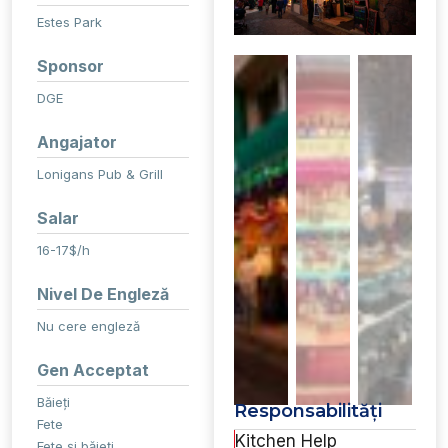
Estes Park
Sponsor
DGE
Angajator
Lonigans Pub & Grill
Salar
16-17$/h
Nivel De Engleză
Nu cere engleză
Gen Acceptat
Băieți
Responsabilități
Fete
Kitchen Help
Fete și băieți