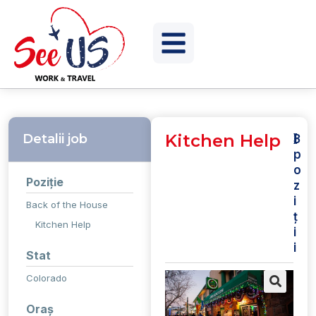
Kitchen Help
Detalii job
(
)
3
p
o
Poziție
z
i
Back of the House
ț
Kitchen Help
i
i
Stat
Colorado
Oraș