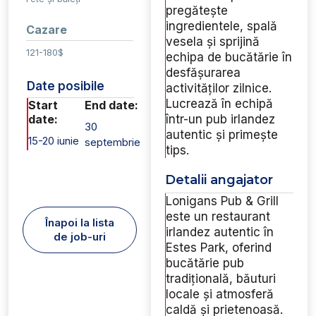
pregătește
ingredientele, spală
Cazare
vesela și sprijină
121-180$
echipa de bucătărie în
desfășurarea
Date posibile
activităților zilnice.
Lucrează în echipă
Start
End date:
date:
într-un pub irlandez
30
autentic și primește
15-20 iunie
septembrie
tips.
Detalii angajator
Lonigans Pub & Grill
este un restaurant
Înapoi la lista
irlandez autentic în
de job-uri
Estes Park, oferind
bucătărie pub
tradițională, băuturi
locale și atmosferă
caldă și prietenoasă.