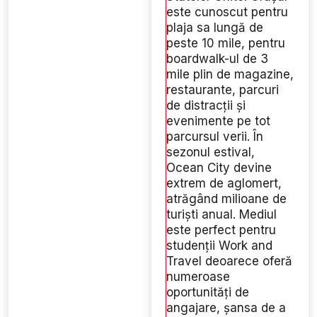
este cunoscut pentru
plaja sa lungă de
peste 10 mile, pentru
boardwalk-ul de 3
mile plin de magazine,
restaurante, parcuri
de distracții și
evenimente pe tot
parcursul verii. În
sezonul estival,
Ocean City devine
extrem de aglomert,
atrăgând milioane de
turiști anual. Mediul
este perfect pentru
studenții Work and
Travel deoarece oferă
numeroase
oportunități de
angajare, șansa de a