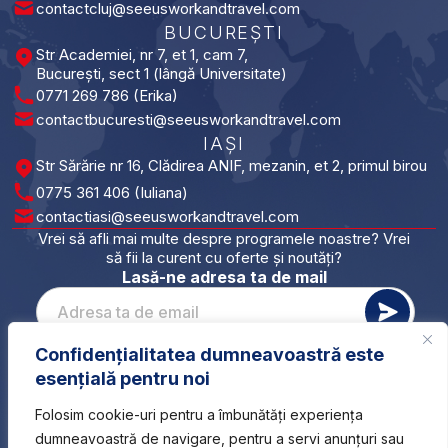
contactcluj@seeusworkandtravel.com
BUCUREȘTI​
Str Academiei, nr 7, et 1, cam 7,
București, sect 1 (lângă Universitate)
0771 269 786 (Erika)
contactbucuresti@seeusworkandtravel.com
IAȘI​
Str Sărărie nr 16, Clădirea ANIF, mezanin, et 2, primul birou
0775 361 406 (Iuliana)
contactiasi@seeusworkandtravel.com
Vrei să afli mai multe despre programele noastre? Vrei
să fii la curent cu oferte și noutăți?
Lasă-ne adresa ta de mail
Confidențialitatea dumneavoastră este
*
Vreau să primesc newsletterul și sunt de acord cu
Please leave this field empty.
esențială pentru noi
prelucrarea datelor mele conform GDPR.
Folosim cookie-uri pentru a îmbunătăți experiența
dumneavoastră de navigare, pentru a servi anunțuri sau