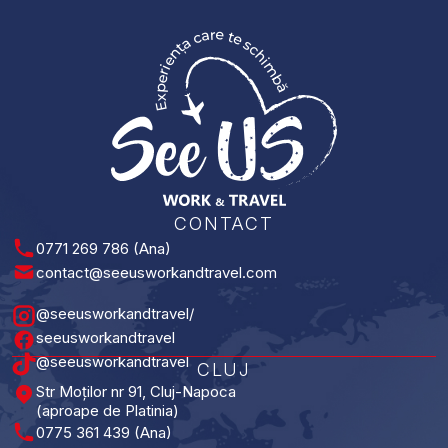
e
r
a
t
c
e
a
s
ț
c
n
h
e
i
m
i
r
b
e
ă
p
x
E
CONTACT
0771 269 786 (Ana)
contact@seeusworkandtravel.com
@seeusworkandtravel/
seeusworkandtravel
@seeusworkandtravel
CLUJ
Str Moților nr 91, Cluj-Napoca
(aproape de Platinia)
0775 361 439 (Ana)