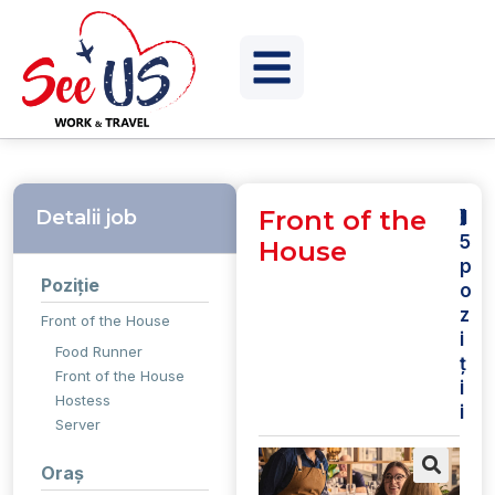
Front of the
Detalii job
(
)
1
5
House
p
Poziție
o
z
Front of the House
i
Food Runner
ț
Front of the House
i
Hostess
i
Server
Oraș