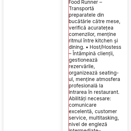
Food Runner –
Transportă
preparatele din
bucătărie către mese,
verifică acuratețea
comenzilor, menține
ritmul între kitchen și
dining. • Host/Hostess
– Întâmpină clienții,
gestionează
rezervările,
organizează seating-
ul, menține atmosfera
profesională la
intrarea în restaurant.
Abilități necesare:
comunicare
excelentă, customer
service, multitasking,
nivel de engleză
intermediate–