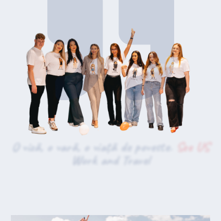
O viză, o vară, o viață de poveste.
See US
Work and Travel