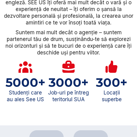
engleză. SEE US îți oferă mai mult decât o vară și o
experiență de neuitat – îți oferim o șansă la
dezvoltare personală și profesională, la crearea unor
amintiri ce te vor însoți toată viața.
Suntem mai mult decât o agenție – suntem
partenerul tău de drum, susținându-te să explorezi
noi orizonturi și să te bucuri de o experiență care îți
deschide uși pentru viitor.
5000
+
3000
+
300
+
Studenți care
Job-uri pe întreg
Locații
au ales See US
teritoriul SUA
superbe