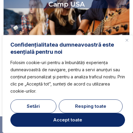
Camp USA
Confidențialitatea dumneavoastră este
esențială pentru noi
Folosim cookie-uri pentru a îmbunătăți experiența
dumneavoastră de navigare, pentru a servi anunțuri sau
conținut personalizat și pentru a analiza traficul nostru. Prin
clic pe „Acceptă tot”, sunteți de acord cu utilizarea
Descoperă celelalte servicii
cookie-urilor.
Setări
Resping toate
1
Cu ce te putem ajuta?
Accept toate
Open ch