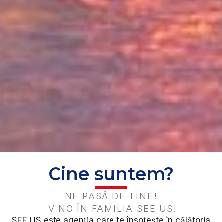
Cine suntem?
NE PASĂ DE TINE!
VINO ÎN FAMILIA SEE US!
SEE US este agenția care te însoțește în călătoria