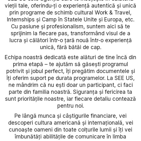
vieții tale, oferindu-ți o experiență autentică și unică
prin programe de
schimb cultural Work & Travel,
Internships și Camp în Statele Unite și Europa, etc.
Cu pasiune și profesionalism, suntem aici să te
sprijinim la fiecare pas, transformând visul de a
lucra și călători într-o țară nouă într-o experiență
unică, fără bătăi de cap.
Echipa noastră dedicată este alături de tine încă din
prima etapă – te ajutăm să găsești programul
potrivit și jobul perfect, îți pregătim documentele și
îți oferim suport pe durata programelor. La SEE US,
ne mândrim că nu ești doar un participant, ci faci
parte din familia noastră. Siguranța și fericirea ta
sunt prioritățile noastre, iar fiecare detaliu contează
pentru noi.
Pe lângă munca și câștigurile financiare, vei
descoperi cultura americană și internațională, vei
cunoaște oameni din toate colțurile lumii și îți vei
îmbunătăți abilitățile de comunicare în limba