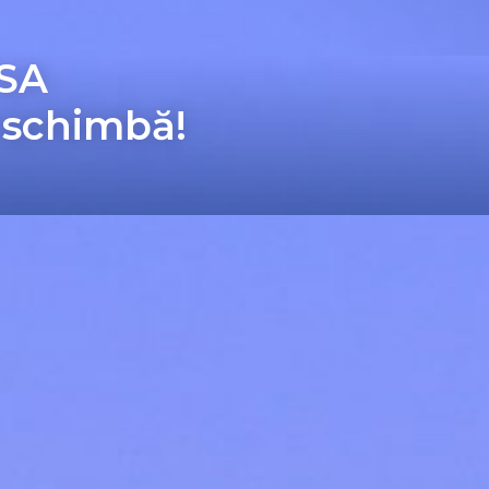
USA
 schimbă!