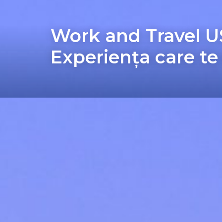
Work and Travel 
Experiența care te