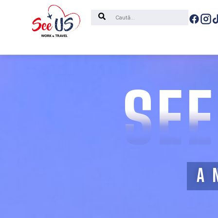
Search
SEE
A