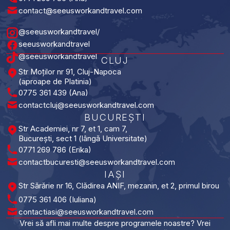
contact@seeusworkandtravel.com
@seeusworkandtravel/
seeusworkandtravel
@seeusworkandtravel
CLUJ
Str Moților nr 91, Cluj-Napoca
(aproape de Platinia)
0775 361 439 (Ana)
contactcluj@seeusworkandtravel.com
BUCUREȘTI​
Str Academiei, nr 7, et 1, cam 7,
București, sect 1 (lângă Universitate)
0771 269 786 (Erika)
contactbucuresti@seeusworkandtravel.com
IAȘI​
Str Sărărie nr 16, Clădirea ANIF, mezanin, et 2, primul birou
0775 361 406 (Iuliana)
contactiasi@seeusworkandtravel.com
Vrei să afli mai multe despre programele noastre? Vrei