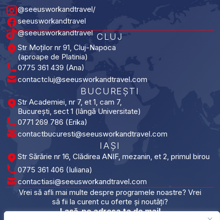
@seeusworkandtravel/
seeusworkandtravel
@seeusworkandtravel
CLUJ
Str Moților nr 91, Cluj-Napoca
(aproape de Platinia)
0775 361 439 (Ana)
contactcluj@seeusworkandtravel.com
BUCUREȘTI​
Str Academiei, nr 7, et 1, cam 7,
București, sect 1 (lângă Universitate)
0771 269 786 (Erika)
contactbucuresti@seeusworkandtravel.com
IAȘI​
Str Sărărie nr 16, Clădirea ANIF, mezanin, et 2, primul birou
0775 361 406 (Iuliana)
contactiasi@seeusworkandtravel.com
Vrei să afli mai multe despre programele noastre? Vrei
să fii la curent cu oferte și noutăți?
Lasă-ne adresa ta de mail