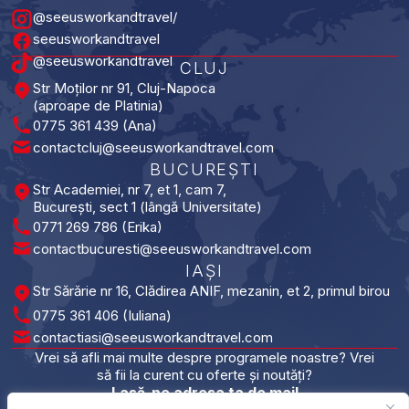
@seeusworkandtravel/
seeusworkandtravel
@seeusworkandtravel
CLUJ
Str Moților nr 91, Cluj-Napoca
(aproape de Platinia)
0775 361 439 (Ana)
contactcluj@seeusworkandtravel.com
BUCUREȘTI​
Str Academiei, nr 7, et 1, cam 7,
București, sect 1 (lângă Universitate)
0771 269 786 (Erika)
contactbucuresti@seeusworkandtravel.com
IAȘI​
Str Sărărie nr 16, Clădirea ANIF, mezanin, et 2, primul birou
0775 361 406 (Iuliana)
contactiasi@seeusworkandtravel.com
Vrei să afli mai multe despre programele noastre? Vrei
să fii la curent cu oferte și noutăți?
Lasă-ne adresa ta de mail