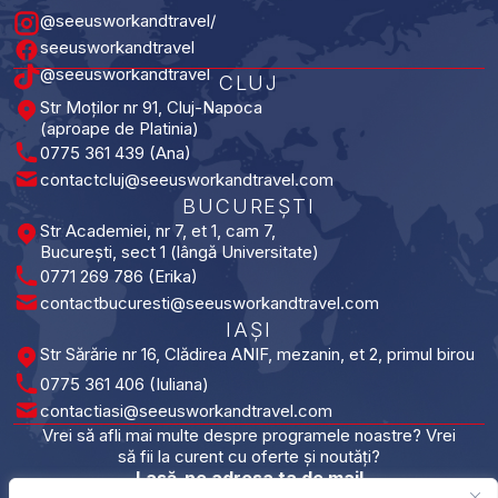
@seeusworkandtravel/
seeusworkandtravel
@seeusworkandtravel
CLUJ
Str Moților nr 91, Cluj-Napoca
(aproape de Platinia)
0775 361 439 (Ana)
contactcluj@seeusworkandtravel.com
BUCUREȘTI​
Str Academiei, nr 7, et 1, cam 7,
București, sect 1 (lângă Universitate)
0771 269 786 (Erika)
contactbucuresti@seeusworkandtravel.com
IAȘI​
Str Sărărie nr 16, Clădirea ANIF, mezanin, et 2, primul birou
0775 361 406 (Iuliana)
contactiasi@seeusworkandtravel.com
Vrei să afli mai multe despre programele noastre? Vrei
să fii la curent cu oferte și noutăți?
Lasă-ne adresa ta de mail