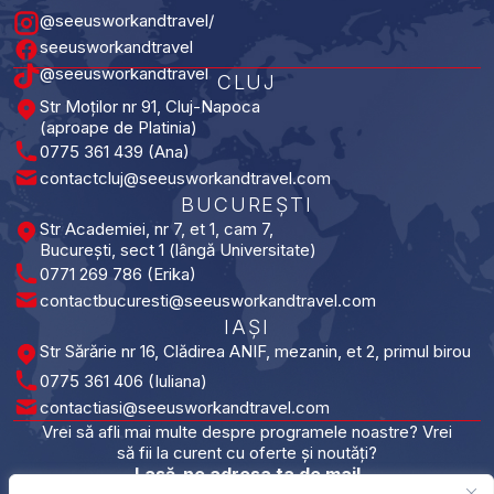
@seeusworkandtravel/
seeusworkandtravel
@seeusworkandtravel
CLUJ
Str Moților nr 91, Cluj-Napoca
(aproape de Platinia)
0775 361 439 (Ana)
contactcluj@seeusworkandtravel.com
BUCUREȘTI​
Str Academiei, nr 7, et 1, cam 7,
București, sect 1 (lângă Universitate)
0771 269 786 (Erika)
contactbucuresti@seeusworkandtravel.com
IAȘI​
Str Sărărie nr 16, Clădirea ANIF, mezanin, et 2, primul birou
0775 361 406 (Iuliana)
contactiasi@seeusworkandtravel.com
Vrei să afli mai multe despre programele noastre? Vrei
să fii la curent cu oferte și noutăți?
Lasă-ne adresa ta de mail