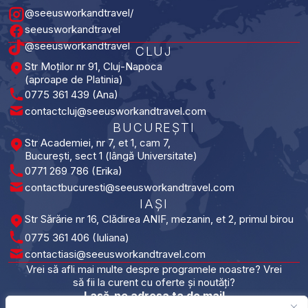
@seeusworkandtravel/
seeusworkandtravel
@seeusworkandtravel
CLUJ
Str Moților nr 91, Cluj-Napoca
(aproape de Platinia)
0775 361 439 (Ana)
contactcluj@seeusworkandtravel.com
BUCUREȘTI​
Str Academiei, nr 7, et 1, cam 7,
București, sect 1 (lângă Universitate)
0771 269 786 (Erika)
contactbucuresti@seeusworkandtravel.com
IAȘI​
Str Sărărie nr 16, Clădirea ANIF, mezanin, et 2, primul birou
0775 361 406 (Iuliana)
contactiasi@seeusworkandtravel.com
Vrei să afli mai multe despre programele noastre? Vrei
să fii la curent cu oferte și noutăți?
Lasă-ne adresa ta de mail