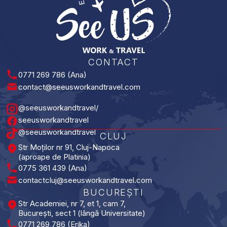
E
CONTACT
0771 269 786 (Ana)
contact@seeusworkandtravel.com
@seeusworkandtravel/
seeusworkandtravel
@seeusworkandtravel
CLUJ
Str Moților nr 91, Cluj-Napoca
(aproape de Platinia)
0775 361 439 (Ana)
contactcluj@seeusworkandtravel.com
BUCUREȘTI​
Str Academiei, nr 7, et 1, cam 7,
București, sect 1 (lângă Universitate)
0771 269 786 (Erika)