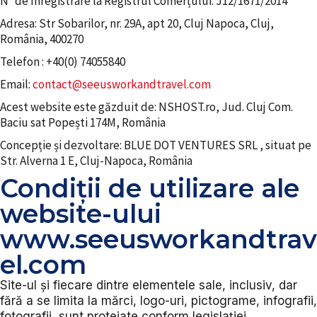
N° de înregistrare la Registrul Comerțului: J12/1671/2014
Adresa: Str Sobarilor, nr. 29A, apt 20, Cluj Napoca, Cluj,
România, 400270
Telefon : +40(0) 74055840
Email:
contact@seeusworkandtravel.com
Acest website este găzduit de: NSHOST.ro, Jud. Cluj Com.
Baciu sat Popești 174M, România
Concepție și dezvoltare: BLUE DOT VENTURES SRL , situat pe
Str. Alverna 1 E, Cluj-Napoca, România
Condiții de utilizare ale
website-ului
www.seeusworkandtrav
el.com
Site-ul și fiecare dintre elementele sale, inclusiv, dar
fără a se limita la mărci, logo-uri, pictograme, infografii,
fotografii, sunt protejate conform legislației