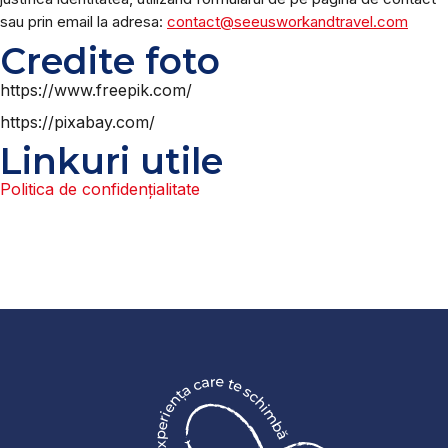
sau prin email la adresa:
contact@seeusworkandtravel.com
Credite foto
https://www.freepik.com/
https://pixabay.com/
Linkuri utile
Politica de confidențialitate
e
r
a
t
c
e
a
s
ț
c
n
h
e
i
m
i
r
b
e
ă
p
x