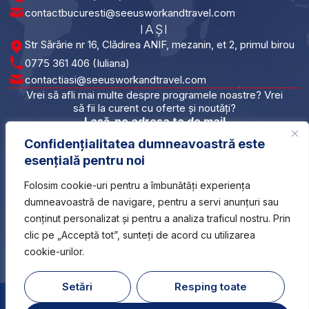
contactbucuresti@seeusworkandtravel.com
IAȘI​
Str Sărărie nr 16, Clădirea ANIF, mezanin, et 2, primul birou
0775 361 406 (Iuliana)
contactiasi@seeusworkandtravel.com
Vrei să afli mai multe despre programele noastre? Vrei
să fii la curent cu oferte și noutăți?
Lasă-ne adresa ta de mail
Confidențialitatea dumneavoastră este
esențială pentru noi
*
Vreau să primesc newsletterul și sunt de acord cu
Please leave this field empty.
Folosim cookie-uri pentru a îmbunătăți experiența
prelucrarea datelor mele conform GDPR.
dumneavoastră de navigare, pentru a servi anunțuri sau
conținut personalizat și pentru a analiza traficul nostru. Prin
clic pe „Acceptă tot”, sunteți de acord cu utilizarea
cookie-urilor.
Setări
Resping toate
Copyright
Mențiuni
Politica de
Termeni și
1