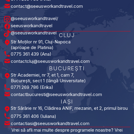
contact@seeusworkandtravel.com
@seeusworkandtravel/
seeusworkandtravel
@seeusworkandtravel
CLUJ
Str Moților nr 91, Cluj-Napoca
(aproape de Platinia)
0775 361 439 (Ana)
contactcluj@seeusworkandtravel.com
BUCUREȘTI​
Str Academiei, nr 7, et 1, cam 7,
București, sect 1 (lângă Universitate)
0771 269 786 (Erika)
contactbucuresti@seeusworkandtravel.com
IAȘI​
Str Sărărie nr 16, Clădirea ANIF, mezanin, et 2, primul birou
0775 361 406 (Iuliana)
contactiasi@seeusworkandtravel.com
Vrei să afli mai multe despre programele noastre? Vrei